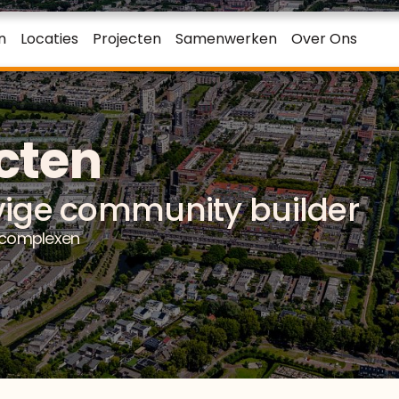
n
Locaties
Projecten
Samenwerken
Over Ons
cten
vige community builder
ncomplexen