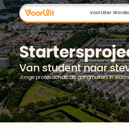
VoorUiter Worde
Startersproje
Van student naar ste
Jonge professionals als gangmakers in woo